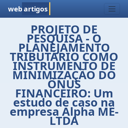
web
artigos
PROJETO DE
PESQUISA - O
PLANEJAMENTO
TRIBUTÁRIO COMO
INSTRUMENTO DE
MINIMIZAÇÃO DO
ÔNUS
FINANCEIRO: Um
estudo de caso na
empresa Alpha ME-
LTDA