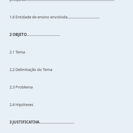
1.6 Entidade de ensino envolvida....................................
2 OBJETO
.....................................
2.1 Tema
2.2 Delimitação do Tema
2.3 Problema
2.4 Hipóteses
3 JUSTIFICATIVA
.......................................