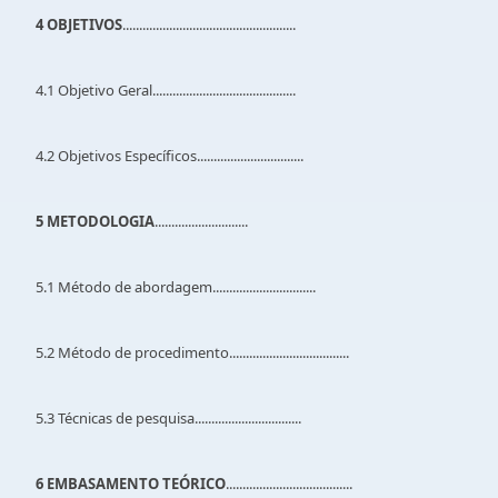
4 OBJETIVOS
....................................................
4.1 Objetivo Geral...........................................
4.2 Objetivos Específicos................................
5 METODOLOGIA
............................
5.1 Método de abordagem...............................
5.2 Método de procedimento....................................
5.3 Técnicas de pesquisa................................
6 EMBASAMENTO TEÓRICO
......................................