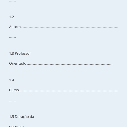
........
1.2
Autora..................................................................................................................
........
1.3 Professor
Orientador....................................................................................................
1.4
Curso....................................................................................................................
........
1.5 Duração da
pesquisa....................................................................................................