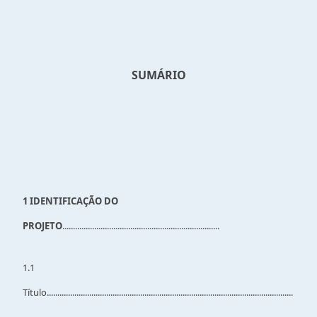
SUMÁRIO
1 IDENTIFICAÇÃO DO
PROJETO
..........................................................................
1.1
Título....................................................................................................................