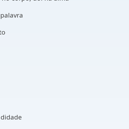
 palavra
to
ndidade