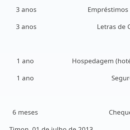
3 anos
Empréstimos 
3 anos
Letras de
1 ano
Hospedagem (hoté
1 ano
Segur
6 meses
Chequ
Timon, 01 de julho de 2013.