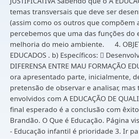
JUSTIFICATIVA Sabendo que o A EDUCA
temas transversais que deve ser desenv
(assim como os outros que compõem a m
percebemos que uma das funções do e
melhoria do meio ambiente. 4. OBJETI
EDUCADOS . b) Específicos:  Desenv
DIFERENSA ENTRE MAU FORMAÇÃO EDUC
ora apresentado parte, inicialmente, 
pretensão de observar e analisar, ma
envolvidos com A EDUCAÇÃO DE QUALID
final esperado é a conclusão com êxit
Brandão. O Que é Educação. Página v
- Educação infantil é prioridade 3. Ir 