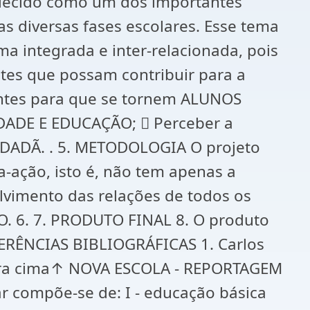
lecido como um dos importantes
s diversas fases escolares. Esse tema
a integrada e inter-relacionada, pois
es que possam contribuir para a
antes para que se tornem ALUNOS
DADE E EDUCAÇÃO;  Perceber a
ADÃ. . 5. METODOLOGIA O projeto
-ação, isto é, não tem apenas a
lvimento das relações de todos os
. 6. 7. PRODUTO FINAL 8. O produto
EFERÊNCIAS BIBLIOGRÁFICAS 1. Carlos
 para cima↑ NOVA ESCOLA - REPORTAGEM
lar compõe-se de: I - educação básica