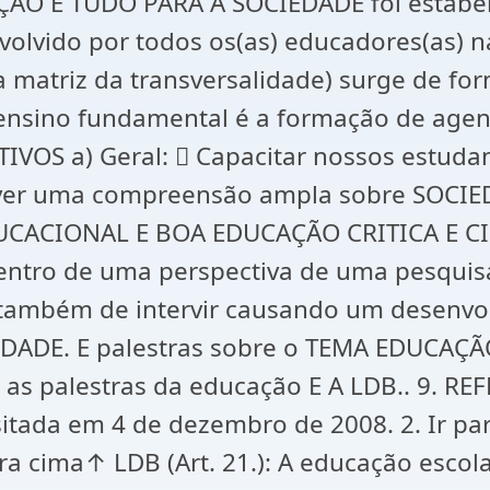
ÇÃO É TUDO PARA A SOCIEDADE foi estabe
olvido por todos os(as) educadores(as) na
atriz da transversalidade) surge de form
nsino fundamental é a formação de agent
VOS a) Geral:  Capacitar nossos estud
olver uma compreensão ampla sobre SOCIE
ACIONAL E BOA EDUCAÇÃO CRITICA E CID
dentro de uma perspectiva de uma pesquisa
s também de intervir causando um desenvo
ADE. E palestras sobre o TEMA EDUCAÇÃO
o as palestras da educação E A LDB.. 9. R
isitada em 4 de dezembro de 2008. 2. Ir
para cima↑ LDB (Art. 21.): A educação esco