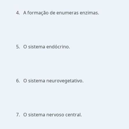
4.
A formação de enumeras enzimas.
5.
O sistema endócrino.
6.
O sistema neurovegetativo.
7.
O sistema nervoso central.