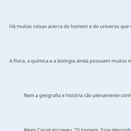
Há muitas coisas acerca do homem e do universo que o
A física, a química e a biologia ainda possuem muitos 
Nem a geografia e história são plenamente conh
Alexis Carrel escreveu, “O homem, Esse desconh