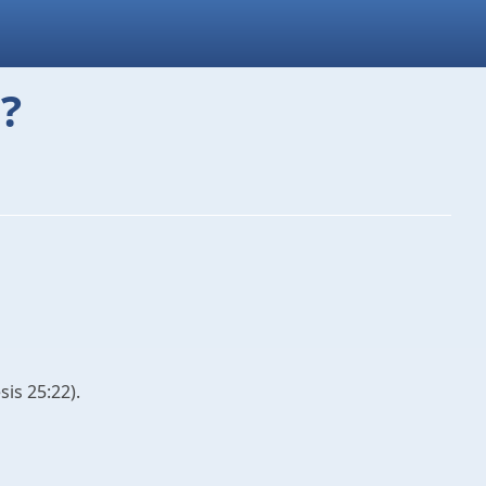
?
is 25:22).