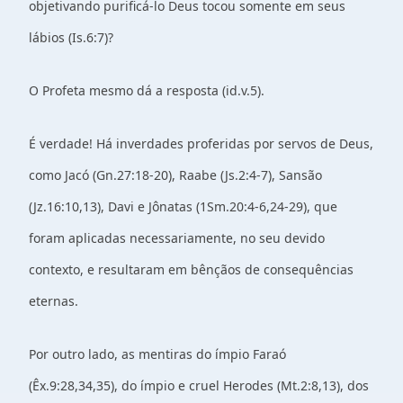
objetivando purificá-lo Deus tocou somente em seus
lábios (Is.6:7)?
O Profeta mesmo dá a resposta (id.v.5).
É verdade! Há inverdades proferidas por servos de Deus,
como Jacó (Gn.27:18-20), Raabe (Js.2:4-7), Sansão
(Jz.16:10,13), Davi e Jônatas (1Sm.20:4-6,24-29), que
foram aplicadas necessariamente, no seu devido
contexto, e resultaram em bênçãos de consequências
eternas.
Por outro lado, as mentiras do ímpio Faraó
(Êx.9:28,34,35), do ímpio e cruel Herodes (Mt.2:8,13), dos