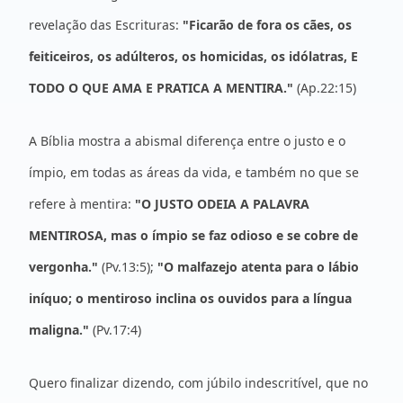
revelação das Escrituras:
"Ficarão de fora os cães, os
feiticeiros, os adúlteros, os homicidas, os idólatras, E
TODO O QUE AMA E PRATICA A MENTIRA."
(Ap.22:15)
A Bíblia mostra a abismal diferença entre o justo e o
ímpio, em todas as áreas da vida, e também no que se
refere à mentira:
"O JUSTO ODEIA A PALAVRA
MENTIROSA, mas o ímpio se faz odioso e se cobre de
vergonha."
(Pv.13:5);
"O malfazejo atenta para o lábio
iníquo; o mentiroso inclina os ouvidos para a língua
maligna."
(Pv.17:4)
Quero finalizar dizendo, com júbilo indescritível, que no