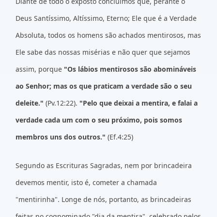
Diante de todo o exposto concluímos que, perante o
Deus Santíssimo, Altíssimo, Eterno; Ele que é a Verdade
Absoluta, todos os homens são achados mentirosos, mas
Ele sabe das nossas misérias e não quer que sejamos
assim, porque
"Os lábios mentirosos são abomináveis
ao Senhor; mas os que praticam a verdade são o seu
deleite."
(Pv.12:22).
"Pelo que deixai a mentira, e falai a
verdade cada um com o seu próximo, pois somos
membros uns dos outros."
(Ef.4:25)
Segundo as Escrituras Sagradas, nem por brincadeira
devemos mentir, isto é, cometer a chamada
"mentirinha". Longe de nós, portanto, as brincadeiras
feitas no cognominado "dia da mentira", celebrado pelos