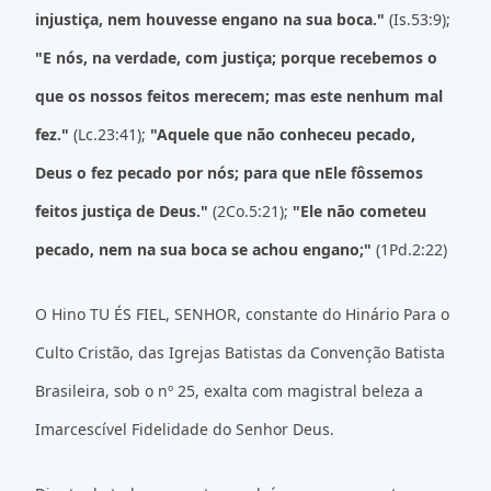
injustiça, nem houvesse engano na sua boca."
(Is.53:9);
"E nós, na verdade, com justiça; porque recebemos o
que os nossos feitos merecem; mas este nenhum mal
fez."
(Lc.23:41);
"Aquele que não conheceu pecado,
Deus o fez pecado por nós; para que nEle fôssemos
feitos justiça de Deus."
(2Co.5:21);
"Ele não cometeu
pecado, nem na sua boca se achou engano;"
(1Pd.2:22)
O Hino TU ÉS FIEL, SENHOR, constante do Hinário Para o
Culto Cristão, das Igrejas Batistas da Convenção Batista
Brasileira, sob o nº 25, exalta com magistral beleza a
Imarcescível Fidelidade do Senhor Deus.