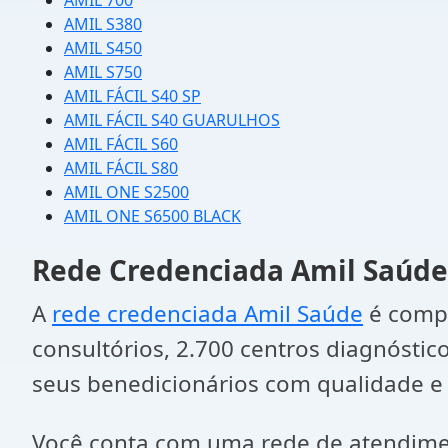
AMIL 700
AMIL S380
AMIL S450
AMIL S750
AMIL FÁCIL S40 SP
AMIL FÁCIL S40 GUARULHOS
AMIL FÁCIL S60
AMIL FÁCIL S80
AMIL ONE S2500
AMIL ONE S6500 BLACK
Rede Credenciada Amil Saúde
A
rede credenciada Amil Saúde
é compo
consultórios, 2.700 centros diagnósti
seus benedicionários com qualidade e 
Você conta com uma rede de atendiment