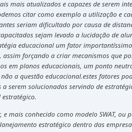
nais mais atualizados e capazes de serem in
demos citar como exemplo a utilização e ca
 antes seriam dificultado por causa de dist
capacitados sejam levado a lucidação de alun
atégia educacional um fator importantíssim
 assim forçando a criar mecanismos que pos
unos em planos educacionais, um ponto neutro
 não a questão educacional.estes fatores po
es a serem solucionados servindo de estraté
estratégico.
 e mais conhecido como modelo SWAT, ou pon
lanejamento estratégico dentro das empres