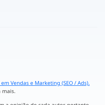
a em Vendas e Marketing (SEO / Ads).
a mais.
em a opinião de cada autor, portanto,