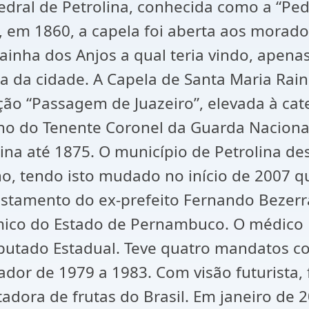
edral de Petrolina, conhecida como a “Ped
, em 1860, a capela foi aberta aos morado
inha dos Anjos a qual teria vindo, apena
a da cidade. A Capela de Santa Maria Rain
ão “Passagem de Juazeiro”, elevada à categ
ho do Tenente Coronel da Guarda Nacional
lina até 1875. O município de Petrolina 
ho, tendo isto mudado no início de 2007 q
stamento do ex-prefeito Fernando Bezerr
ico do Estado de Pernambuco. O médico Ni
putado Estadual. Teve quatro mandatos c
dor de 1979 a 1983. Com visão futurista, 
adora de frutas do Brasil. Em janeiro de