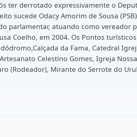
após ter derrotado expressivamente o Dep
efeito sucede Odacy Amorim de Sousa (PS
ido parlamentar, atuando como vereador po
sa Coelho, em 2004. Os Pontos turísticos 
Bodódromo,Calçada da Fama, Catedral Igre
 Artesanato Celestino Gomes, Igreja Nossa
o (Rodeador), Mirante do Serrote do Urub