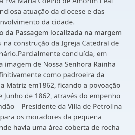
ora Eva Maria Coelho de Amorim Leal
andiosa atuação da diocese e das
envolvimento da cidade.
ão da Passagem localizada na margem
 na construção da Igreja Catedral de
enário.Parcialmente concluída, em
er a imagem de Nossa Senhora Rainha
efinitivamente como padroeira da
eja Matriz em1862, ficando a povoação
 de Junho de 1862, através do empenho
ão – Presidente da Villa de Petrolina
to para os moradores da pequena
nde havia uma área coberta de rocha