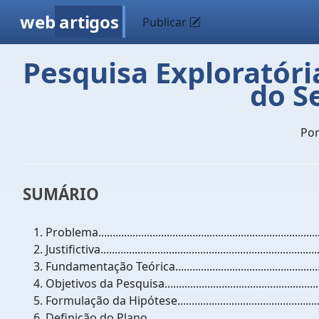
web
artigos
Publicar
Pesquisa Exploratóri
do S
Po
SUMÁRIO
Problema..............................................................................
Justifictiva............................................................................
Fundamentação Teórica.......................................................
Objetivos da Pesquisa.........................................................
Formulação da Hipótese......................................................
Definição do Plano..............................................................