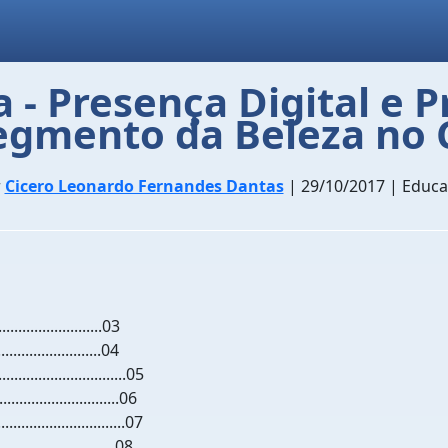
a - Presença Digital e
egmento da Beleza no C
r
Cicero Leonardo Fernandes Dantas
| 29/10/2017 | Educ
.........................03
..........................04
...........................05
...........................06
...........................07
...........................08