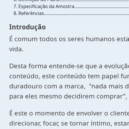
Especificação da Amostra....................................................
Referências..........................................................................
Introdução
É comum todos os seres humanos esta
vida.
Desta forma entende-se que a evoluçã
conteúdo, este conteúdo tem papel fu
duradouro com a marca, "nada mais de 
para eles mesmo decidirem comprar", 
É este o momento de envolver o cliente
direcionar, focar, se tornar íntimo, es