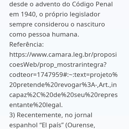
desde o advento do Código Penal
em 1940, o próprio legislador
sempre considerou o nascituro
como pessoa humana.
Referência:
https://www.camara.leg.br/proposi
coesWeb/prop_mostrarintegra?
codteor=1747959#:~:text=projeto%
20pretende%20revogar%3A-,Art.,in
capaz%2C%20de%20seu%20repres
entante%20legal.
3) Recentemente, no jornal
espanhol “El país” (Ourense,