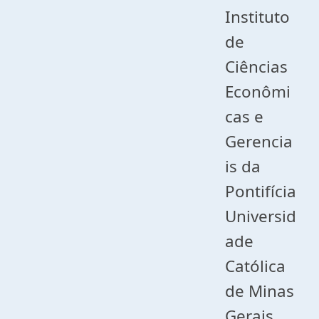
Instituto
de
Ciências
Econômi
cas e
Gerencia
is da
Pontifícia
Universid
ade
Católica
de Minas
Gerais.