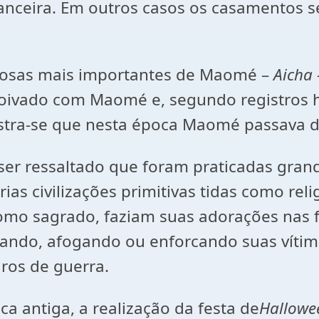
anceira. Em outros casos os casamentos s
osas mais importantes de Maomé –
Aicha 
noivado com Maomé e, segundo registros hi
stra-se que nesta época Maomé passava do
ser ressaltado que foram praticadas grand
as civilizações primitivas tidas como relig
omo sagrado, faziam suas adorações nas 
mando, afogando ou enforcando suas víti
ros de guerra.
 antiga, a realização da festa de
Hallow