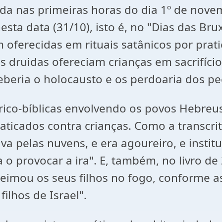
da nas primeiras horas do dia 1º de novem
sta data (31/10), isto é, no "Dias das Bru
 oferecidas em rituais satânicos por prat
s druidas ofereciam crianças em sacrifício
eceberia o holocausto e os perdoaria dos p
órico-bíblicas envolvendo os povos Hebreu
icados contra crianças. Como a transcrita n
va pelas nuvens, e era agoureiro, e institu
 o provocar a ira". E, também, no livro d
queimou os seus filhos no fogo, conforme 
ilhos de Israel".