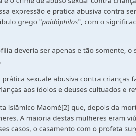
ia e o crime de abuso sexual contra crian
essa expressão e pratica abusiva contra
ábulo grego "
paidóphilos
", com o significa
filia deveria ser apenas e tão somente, 
.
 prática sexuale abusiva contra crianças f
ianças aos ídolos e deuses cultuados e re
eta islâmico Maomé[2] que, depois da mor
lheres. A maioria destas mulheres eram v
ses casos, o casamento com o profeta su