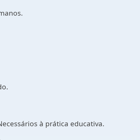
manos.
do.
ecessários à prática educativa.