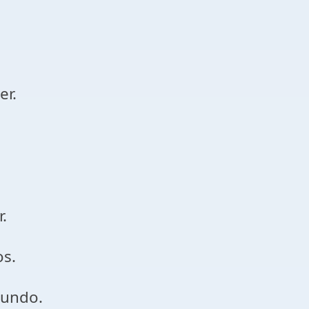
er.
.
os.
mundo.