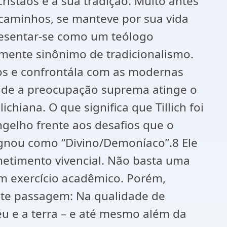
stãos e a sua tradição. Muito antes
s caminhos, se manteve por sua vida
presentar-se como um teólogo
smente sinônimo de tradicionalismo.
ntos e confrontála com as modernas
onde a preocupação suprema atinge o
ichiana. O que significa que Tillich foi
gelho frente aos desafios que o
ignou como “Divino/Demoníaco”.8 Ele
metimento vivencial. Não basta uma
 um exercício acadêmico. Porém,
inte passagem: Na qualidade de
céu e a terra – e até mesmo além da