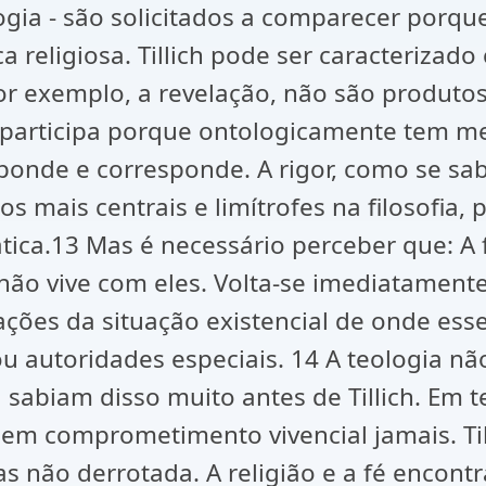
ologia - são solicitados a comparecer por
 religiosa. Tillich pode ser caracterizado
por exemplo, a revelação, não são produto
a participa porque ontologicamente tem m
ponde e corresponde. A rigor, como se sabe
mais centrais e limítrofes na filosofia, po
tica.13 Mas é necessário perceber que: A
 não vive com eles. Volta-se imediatament
ações da situação existencial de onde ess
utoridades especiais. 14 A teologia não 
abiam disso muito antes de Tillich. Em t
em comprometimento vivencial jamais. Till
s não derrotada. A religião e a fé enco