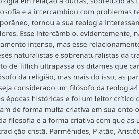
ologia em relação a outras, sobretudo às 
osofia e a intercambiou com problemas te
mporâneo, tornou a sua teologia interes
adores. Esse intercâmbio, evidentemente, n
ionamento intenso, mas esse relacionamen
eses naturalistas e sobrenaturalistas da tr
de Tillich ultrapassa os ditames que car
lósofo da religião, mas mais do isso, as p
eja considerado um filósofo da teologia4 
épocas históricas e foi um leitor crítico d
m de forma muita criativa em sua ontolog
da filosofia e a forma criativa com que as u
radição cristã. Parmênides, Platão, Aristó