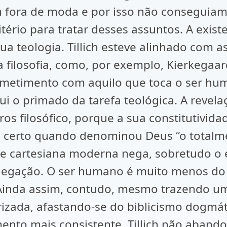
avam fora de moda e por isso não consegui
tério para tratar desses assuntos. A exist
 teologia. Tillich esteve alinhado com as c
sa filosofia, como, por exemplo, Kierkegaa
etimento com aquilo que toca o ser hum
i o primado da tarefa teológica. A revelaç
ros filosófico, porque a sua constitutivid
va certo quando denominou Deus “o totalm
ade cartesiana moderna nega, sobretudo o 
egação. O ser humano é muito menos do g
Ainda assim, contudo, mesmo trazendo um
rizada, afastando-se do biblicismo dogmát
to mais consistente, Tillich não abandon