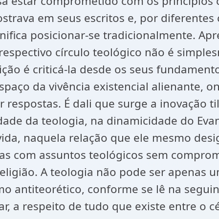
estar comprometido com os princípios cri
ostrava em seus escritos e, por diferente
gnifica posicionar-se tradicionalmente. A
espectivo círculo teológico não é simple
adição é criticá-la desde os seus fundame
paço da vivência existencial alienante, 
 respostas. É dali que surge a inovação till
dade da teologia, na dinamicidade do Evan
vida, naquela relação que ele mesmo des
ficas com assuntos teológicos sem compro
a religião. A teologia não pode ser apenas
omo antiteorético, conforme se lê na segu
r, a respeito de tudo que existe entre o 