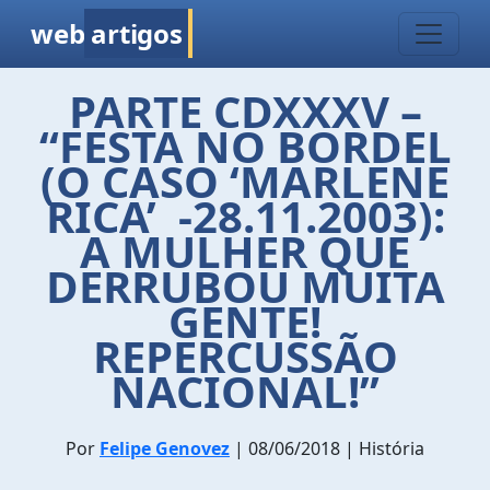
web
artigos
PARTE CDXXXV –
“FESTA NO BORDEL
(O CASO ‘MARLENE
RICA’ -28.11.2003):
A MULHER QUE
DERRUBOU MUITA
GENTE!
REPERCUSSÃO
NACIONAL!”
Por
Felipe Genovez
| 08/06/2018 | História