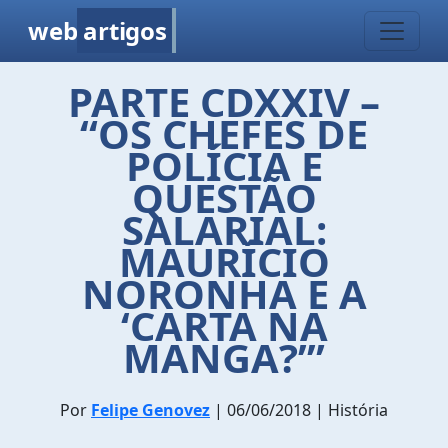
web
artigos
PARTE CDXXIV –
“OS CHEFES DE
POLÍCIA E
QUESTÃO
SALARIAL:
MAURÍCIO
NORONHA E A
‘CARTA NA
MANGA?’”
Por
Felipe Genovez
| 06/06/2018 | História