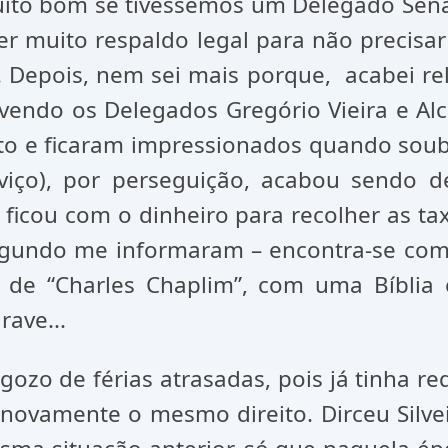
muito bom se tivéssemos um Delegado Sen
ter muito respaldo legal para não precisar
s. Depois, nem sei mais porque, acabei r
endo os Delegados Gregório Vieira e Alcino
to e ficaram impressionados quando soub
viço), por perseguição, acabou sendo d
e ficou com o dinheiro para recolher as t
 segundo me informaram – encontra-se co
o de “Charles Chaplim”, com uma Bíblia
rave...
gozo de férias atrasadas, pois já tinha r
 novamente o mesmo direito. Dirceu Silve