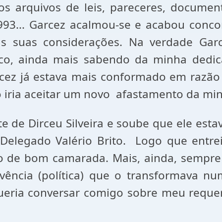
 arquivos de leis, pareceres, documentos
93... Garcez acalmou-se e acabou conco
s suas considerações. Na verdade Garc
dico, ainda mais sabendo da minha ded
arcez já estava mais conformado em raz
iria aceitar um novo afastamento da mi
e de Dirceu Silveira e soube que ele est
Delegado Valério Brito. Logo que entr
 de bom camarada. Mais, ainda, sempre f
vivência (política) que o transformava 
queria conversar comigo sobre meu requ