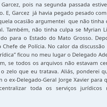
 Garcez, pois na segunda passada estive
ando. E, Garcez já havia pegado pesado c
quela ocasião argumentei que não tinha c
al. Também, não tinha culpa se Myrian 
do para o Estado do Mato Grosso. Depoi
 Chefe de Polícia. No calor da discussã
urídica” ficou no meu lugar o Delegado A
, se todos os arquivos não estavam c
elo que eu tratava. Aliás, ponderei que s
 o ex-Delegado-Geral Jorge Xavier para q
ntralizar toda os serviços jurídicos 