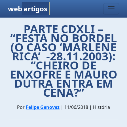
web
artigos
PARTE CDXLI –
“FESTA NO BORDEL
(O CASO ‘MARLENE
RICA’ -28.11.2003):
“CHEIRO DE
ENXOFRE E MAURO
DUTRA ENTRA EM
CENA?”
Por
Felipe Genovez
| 11/06/2018 | História