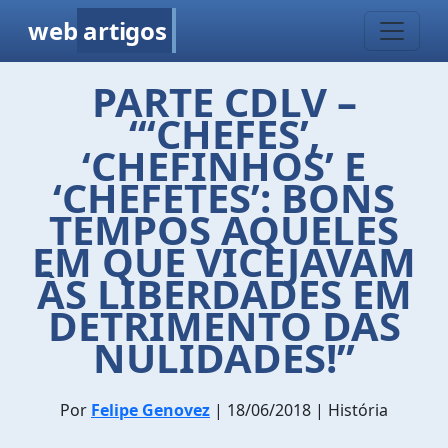
web
artigos
PARTE CDLV –
‘‘‘CHEFES’,
‘CHEFINHOS’ E
‘CHEFETES’: BONS
TEMPOS AQUELES
EM QUE VICEJAVAM
ÀS LIBERDADES EM
DETRIMENTO DAS
NULIDADES!”
Por
Felipe Genovez
| 18/06/2018 | História