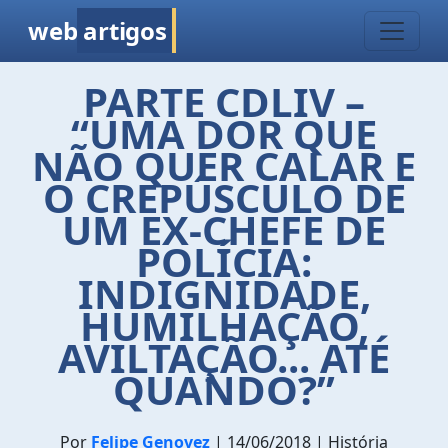
web
artigos
PARTE CDLIV –
“UMA DOR QUE
NÃO QUER CALAR E
O CREPÚSCULO DE
UM EX-CHEFE DE
POLÍCIA:
INDIGNIDADE,
HUMILHAÇÃO,
AVILTAÇÃO... ATÉ
QUANDO?”
Por
Felipe Genovez
| 14/06/2018 | História