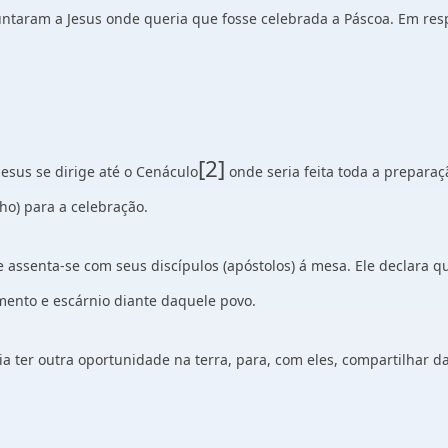
untaram a Jesus onde queria que fosse celebrada a Páscoa. Em res
[2]
esus se dirige até o Cenáculo
onde seria feita toda a preparaç
ho) para a celebração.
 e assenta-se com seus discípulos (apóstolos) á mesa. Ele declara 
mento e escárnio diante daquele povo.
ria ter outra oportunidade na terra, para, com eles, compartilhar d