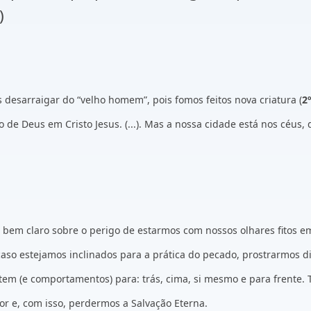
)
desarraigar do “velho homem”, pois fomos feitos nova criatura (
2
o de Deus em Cristo Jesus. (...). Mas a nossa cidade está nos céus
 bem claro sobre o perigo de estarmos com nossos olhares fitos
 caso estejamos inclinados para a prática do pecado, prostrarmos d
ltem (e comportamentos) para: trás, cima, si mesmo e para frente
r e, com isso, perdermos a Salvação Eterna.