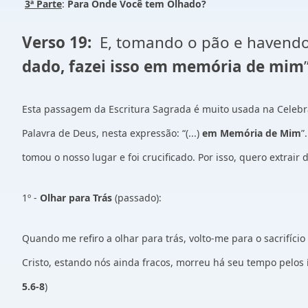
3ª Parte
:
Para Onde Você tem Olhado?
Verso 19
:
E, tomando o pão e havendo 
dado, fazei isso em memória de mim
Esta passagem da Escritura Sagrada é muito usada na Celebraç
Palavra de Deus, nesta expressão: “(...)
em Memória de Mim
”
tomou o nosso lugar e foi crucificado. Por isso, quero extrair
1º -
Olhar para Trás
(passado):
Quando me refiro a olhar para trás, volto-me para o sacrifíc
Cristo, estando nós ainda fracos, morreu há seu tempo pelos 
5.6-8
)