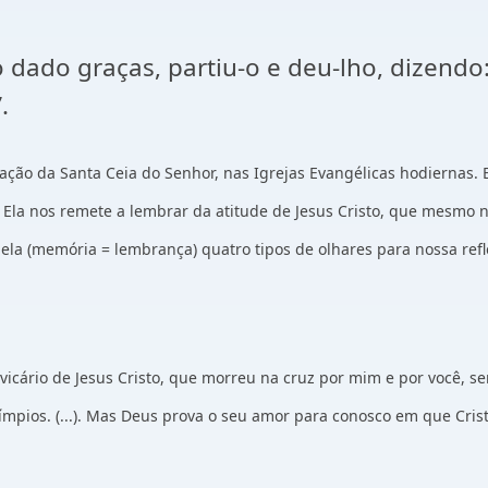
dado graças, partiu-o e deu-lho, dizendo
”.
ão da Santa Ceia do Senhor, nas Igrejas Evangélicas hodiernas. En
. Ela nos remete a lembrar da atitude de Jesus Cristo, que mes
 dela (memória = lembrança) quatro tipos de olhares para nossa refl
io vicário de Jesus Cristo, que morreu na cruz por mim e por você,
ímpios. (...). Mas Deus prova o seu amor para conosco em que Cris