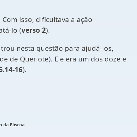
Com isso, dificultava a ação
tá-lo (
verso 2
).
trou nesta questão para ajudá-los,
ade de Queriote). Ele era um dos doze e
6.14-16
).
ão da Páscoa.