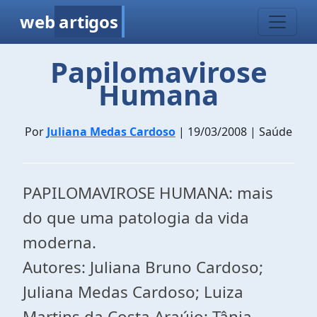
web
artigos
Papilomavirose
Humana
Por
Juliana Medas Cardoso
| 19/03/2008 | Saúde
PAPILOMAVIROSE HUMANA: mais
do que uma patologia da vida
moderna.
Autores: Juliana Bruno Cardoso;
Juliana Medas Cardoso; Luiza
Martins da Costa Araújo; Tânia