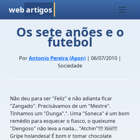
web
artigos
Os sete anões e o
futebol
Por
Antonio Pereira (Apon)
| 06/07/2010 |
Sociedade
Não deu para ser "Feliz" e não adianta ficar
"Zangado". Precisávamos de um "Mestre".
Tínhamos um "Dunga".". Uma "Soneca" é um bom
remédio para esquecer o fiasco, o queixume
"Dengoso" não leva a nada... "Atchin"!!!! Xiiii!!!!
Gripe holandesa! É bom ir tomar chocolate