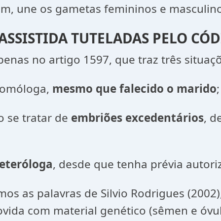
m, une os gametas femininos e masculino
SSISTIDA TUTELADAS PELO CÓDI
enas no artigo 1597, que traz três situaçõe
 homóloga,
mesmo que falecido o marido
;
 se tratar de
embriões excedentários
, d
eteróloga
, desde que tenha prévia autor
os as palavras de Silvio Rodrigues (2002),
da com material genético (sêmen e óvulo