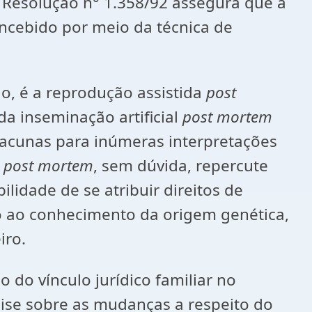
A Resolução n° 1.358/92 assegura que a
oncebido por meio da técnica de
go, é a reprodução assistida
post
da inseminação artificial
post mortem
a lacunas para inúmeras interpretações
u
post mortem
, sem dúvida, repercute
lidade de se atribuir direitos de
ito ao conhecimento da origem genética,
iro.
 do vínculo jurídico familiar no
ise sobre as mudanças a respeito do