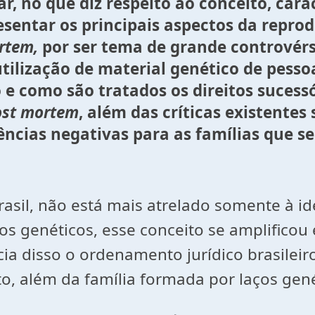
r, no que diz respeito ao conceito, carac
sentar os principais aspectos da repro
rtem,
por ser tema de grande controvérs
tilização de material genético de pessoa
e como são tratados os direitos sucessór
ost mortem
, além das críticas existentes
ências negativas para as famílias que se
rasil, não está mais atrelado somente à i
s genéticos, esse conceito se amplifico
ia disso o ordenamento jurídico brasileir
to, além da família formada por laços gené