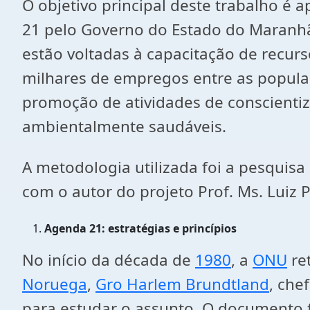
O objetivo principal deste trabalho é
21 pelo Governo do Estado do Maranhã
estão voltadas à capacitação de recu
milhares de empregos entre as populaç
promoção de atividades de conscientiza
ambientalmente saudáveis.
A metodologia utilizada foi a pesquisa b
com o autor do projeto Prof. Ms. Luiz 
Agenda 21: estratégias e princípios
No início da década de
1980
, a
ONU
re
Noruega
,
Gro Harlem Brundtland
, che
para estudar o assunto. O documento 