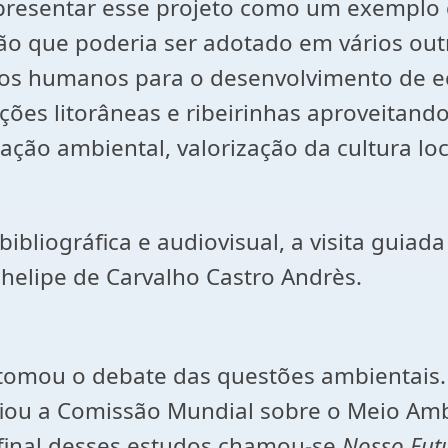
 apresentar esse projeto como um exemplo 
o que poderia ser adotado em vários outr
rsos humanos para o desenvolvimento de e
ões litorâneas e ribeirinhas aproveitand
ção ambiental, valorização da cultura loc
ibliográfica e audiovisual, a visita guiada
Phelipe de Carvalho Castro Andrès.
tomou o debate das questões ambientais. 
fiou a Comissão Mundial sobre o Meio Amb
final desses estudos chamou-se
Nosso Fu