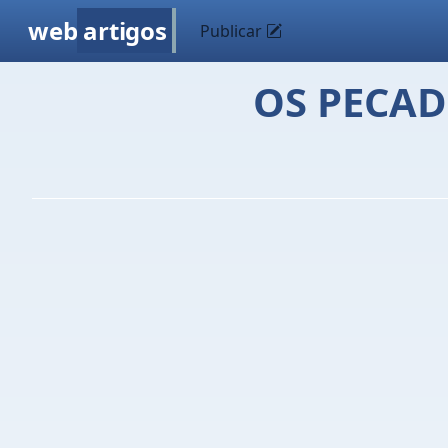
web
artigos
Publicar
OS PECA