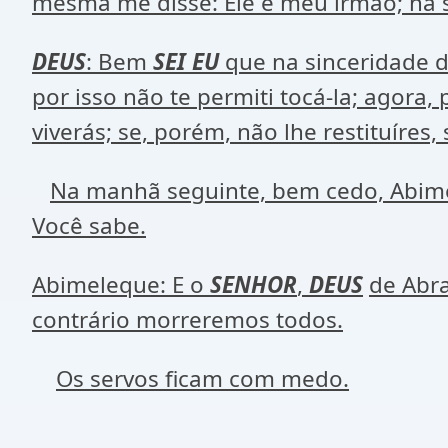
mesma me disse: Ele é meu irmão; na s
DEUS
: Bem
SEI EU
que na sinceridade d
por isso não te permiti tocá-la; agora, 
viverás; se, porém, não lhe restituíres
Na manhã seguinte, bem cedo, Abimel
Você sabe.
Abimeleque: E o
SENHOR
,
DEUS
de Abr
contrário morreremos todos.
Os servos ficam com medo.