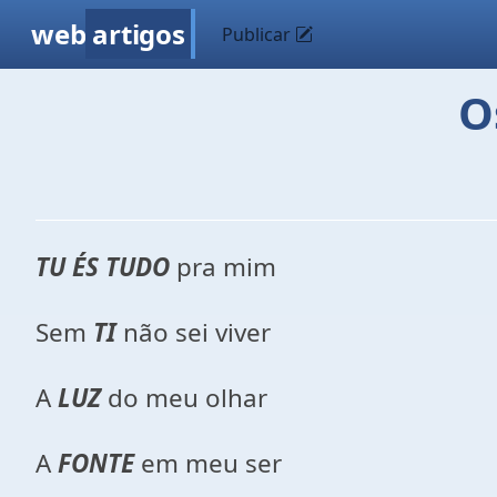
web
artigos
Publicar
O
TU ÉS TUDO
pra mim
Sem
TI
não sei viver
A
LUZ
do meu olhar
A
FONTE
em meu ser