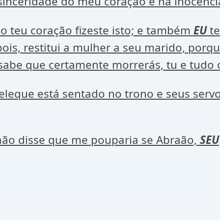
inceridade do meu coração e na inocência
o teu coração fizeste isto; e também
EU
te
pois, restitui a mulher a seu marido, porque
, sabe que certamente morrerás, tu e tudo 
eque está sentado no trono e seus servos
aão disse que me pouparia se Abraão,
SEU