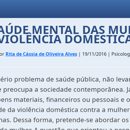
AÚDE MENTAL DAS MU
VIOLÊNCIA DOMÉSTIC
or
Rita de Cássia de Oliveira Alves
| 19/11/2016 | Psicolog
sério problema de saúde pública, não lev
a e preocupa a sociedade contemporânea. Já
bens materiais, financeiros ou pessoais e 
ude da violência doméstica contra a mulhe
as. Dessa forma, pretende-se abordar os d
 mulher. A questão que orientou a pesquis