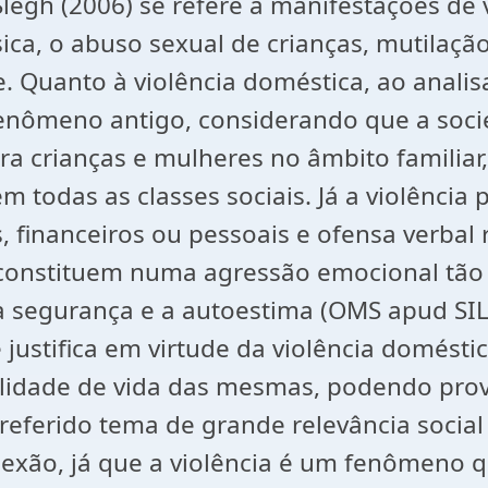
egh (2006) se refere a manifestações de vi
ica, o abuso sexual de crianças, mutilação
 Quanto à violência doméstica, ao analisa
 fenômeno antigo, considerando que a soci
tra crianças e mulheres no âmbito famili
odas as classes sociais. Já a violência p
, financeiros ou pessoais e ofensa verbal
 constituem numa agressão emocional tão g
 segurança e a autoestima (OMS apud SIL
 justifica em virtude da violência domésti
lidade de vida das mesmas, podendo prov
 referido tema de grande relevância soci
exão, já que a violência é um fenômeno q