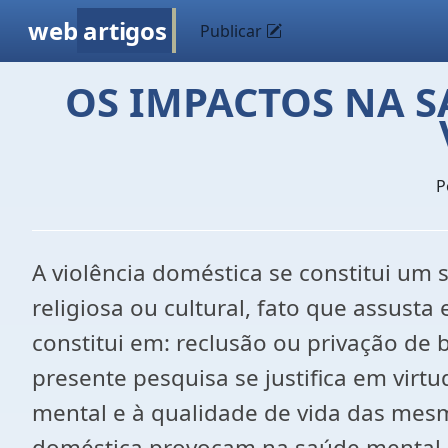
web
artigos
Publicar
OS IMPACTOS NA S
P
A violência doméstica se constitui um 
religiosa ou cultural, fato que assust
constitui em: reclusão ou privação de 
presente pesquisa se justifica em virt
mental e à qualidade de vida das mesm
doméstica provocam na saúde mental da