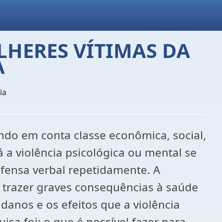
LHERES VÍTIMAS DA
A
ia
ando em conta classe econômica, social,
 a violência psicológica ou mental se
ofensa verbal repetidamente. A
r trazer graves consequências à saúde
anos e os efeitos que a violência
a foi: o que é possível fazer para