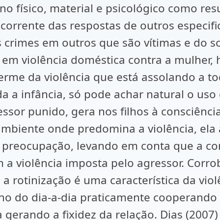
o físico, material e psicológico como res
ecorrente das respostas de outros especifi
 crimes em outros que são vítimas e do s
do em violência doméstica contra a mulher
erme da violência que está assolando a to
a a infância, só pode achar natural o uso
ssor punido, gera nos filhos à consciência
ambiente onde predomina a violência, ela 
a preocupação, levando em conta que a co
 a violência imposta pelo agressor. Corrob
e a rotinização é uma característica da v
o do dia-a-dia praticamente cooperando 
gerando a fixidez da relação. Dias (2007)