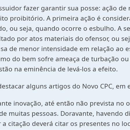
suidor fazer garantir sua posse: ação de
to proibitório. A primeira ação é consi
o, ou seja, quando ocorre o esbulho. A s
ltado por atos materiais do ofensor, ou se
sa de menor intensidade em relação ao es
ítimo do bem sofre ameaça de turbação ou
tão na eminência de levá-los a efeito.
destacar alguns artigos do Novo CPC, em es
nte inovação, até então não prevista no o
 de muitas pessoas. Doravante, havendo d
er a citação deverá citar os presentes no l