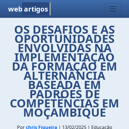
web
artigos
OS DESAFIOS E AS
OPORTUNIDADES
ENVOLVIDAS NA
IMPLEMENTAÇÃO
DA FORMAÇÃO EM
ALTERNÂNCIA
BASEADA EM
PADRÕES DE
COMPETÊNCIAS EM
MOÇAMBIQUE
Por
chris Figueira
| 13/02/2025 | Educação