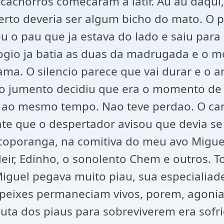
achorros comecaram a latir. Au au daqui,
erto deveria ser algum bicho do mato. O p
 o pau que ja estava do lado e saiu para 
ogio ja batia as duas da madrugada e o
ama. O silencio parece que vai durar e o 
o jumento decidiu que era o momento de r
a ao mesmo tempo. Nao teve perdao. O ca
ate que o despertador avisou que devia s
Ecoporanga, na comitiva do meu avo Migue
Odeir, Edinho, o sonolento Chem e outros. 
Miguel pegava muito piau, sua especialiad
 peixes permaneciam vivos, porem, agonia
 luta dos piaus para sobreviverem era sof