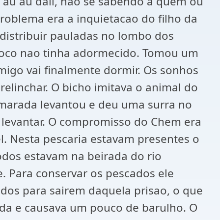
 au au dali, nao se sabendo a quem ou
roblema era a inquietacao do filho da
distribuir pauladas no lombo dos
 moco nao tinha adormecido. Tomou um
amigo vai finalmente dormir. Os sonhos
elinchar. O bicho imitava o animal do
marada levantou e deu uma surra no
e levantar. O compromisso do Chem era
l. Nesta pescaria estavam presentes o
Todos estavam na beirada do rio
e. Para conservar os pescados ele
dos para sairem daquela prisao, o que
rida e causava um pouco de barulho. O