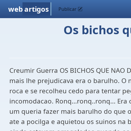
web
artigos
Publicar
Os bichos 
Creumir Guerra OS BICHOS QUE NAO 
mais lhe prejudicava era o barulho. O 
roca e se recolheu cedo para tentar p
incomodacao. Ronq...ronq..ronq... Era
um queria fazer mais barulho do que 
ate a pocilga e aquietou os suinos na 