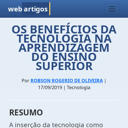
web
artigos
OS BENEFÍCIOS DA
TECNOLOGIA NA
APRENDIZAGEM
DO ENSINO
SUPERIOR
Por
ROBSON ROGERIO DE OLIVEIRA
|
17/09/2019 | Tecnologia
RESUMO
A inserção da tecnologia como