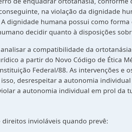
o erro de enquadrar ortotanásia, conform
 conseguinte, na violação da dignidade h
/88. A dignidade humana possui como form
r humano decidir quanto à disposições sobr
nalisar a compatibilidade da ortotanási
rídico a partir do Novo Código de Ética 
stituição Federal/88. As intervenções e os
 isso, desrespeitar a autonomia individual
violar a autonomia individual em prol da t
 direitos invioláveis quando prevê: