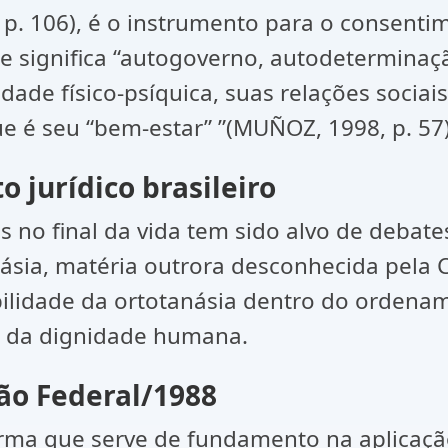
p. 106), é o instrumento para o consenti
ue significa “autogoverno, autodetermina
dade físico-psíquica, suas relações sociai
e é seu “bem-estar” ”(MUÑOZ, 1998, p. 57)
 jurídico brasileiro
s no final da vida tem sido alvo de debat
ásia, matéria outrora desconhecida pela C
bilidade da ortotanásia dentro do ordename
e da dignidade humana.
ção Federal/1988
norma que serve de fundamento na aplicaç