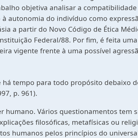
rabalho objetiva analisar a compatibilida
ito à autonomia do indivíduo como expre
ásia a partir do Novo Código de Ética Méd
tituição Federal/88. Por fim, é feita uma 
ileira vigente frente à uma possível agres
 há tempo para todo propósito debaixo d
97, p. 961).
r humano. Vários questionamentos tem sid
icações filosóficas, metafísicas ou relig
eitos humanos pelos princípios do universa