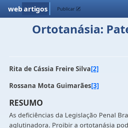
web
artigos
Publicar
Ortotanásia: Pat
Rita de Cássia Freire Silva
[2]
Rossana Mota Guimarães
[3]
RESUMO
As deficiências da Legislação Penal Br
aglutinadora. Proibir a ortotanásia po