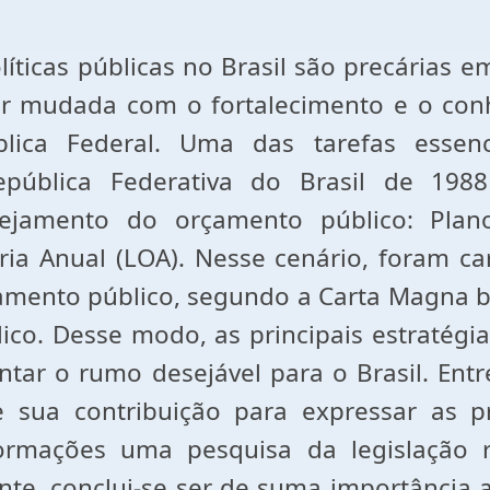
íticas públicas no Brasil são precárias e
er mudada com o fortalecimento e o con
blica Federal. Uma das tarefas essen
epública Federativa do Brasil de 1988
jamento do orçamento público: Plano 
a Anual (LOA). Nesse cenário, foram car
mento público, segundo a Carta Magna bra
ico. Desse modo, as principais estratégi
entar o rumo desejável para o Brasil. En
sua contribuição para expressar as pr
formações uma pesquisa da legislação
ente, conclui-se ser de suma importância 