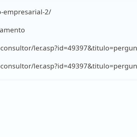
-empresarial-2/
A7amento
consultor/ler.asp?id=49397&titulo=pergun
consultor/ler.asp?id=49397&titulo=pergun