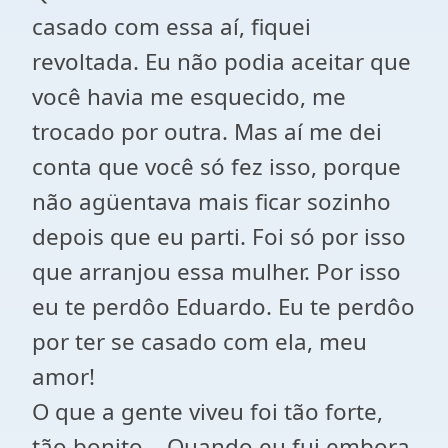
casado com essa aí, fiquei
revoltada. Eu não podia aceitar que
você havia me esquecido, me
trocado por outra. Mas aí me dei
conta que você só fez isso, porque
não agüentava mais ficar sozinho
depois que eu parti. Foi só por isso
que arranjou essa mulher. Por isso
eu te perdôo Eduardo. Eu te perdôo
por ter se casado com ela, meu
amor!
O que a gente viveu foi tão forte,
tão bonito... Quando eu fui embora,