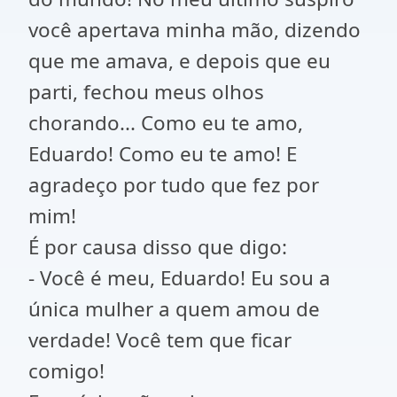
você apertava minha mão, dizendo
que me amava, e depois que eu
parti, fechou meus olhos
chorando... Como eu te amo,
Eduardo! Como eu te amo! E
agradeço por tudo que fez por
mim!
É por causa disso que digo:
- Você é meu, Eduardo! Eu sou a
única mulher a quem amou de
verdade! Você tem que ficar
comigo!