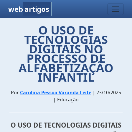
web
artigos
O USO DE
TECNOLOGIAS
DIGITAIS NO
PROCESSO DE
ALFABETIZAÇÃO
INFANTIL
Por
Carolina Pessoa Varanda Leite
| 23/10/2025
| Educação
O USO DE TECNOLOGIAS DIGITAIS