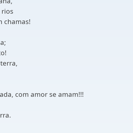
ana,
 rios
m chamas!
a;
o!
terra,
brada, com amor se amam!!!
rra.