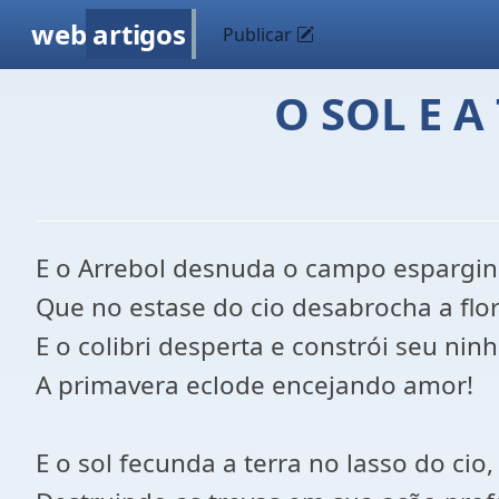
web
artigos
Publicar
O SOL E 
E o Arrebol desnuda o campo espargind
Que no estase do cio desabrocha a flor
E o colibri desperta e constrói seu ninh
A primavera eclode encejando amor!
E o sol fecunda a terra no lasso do cio,