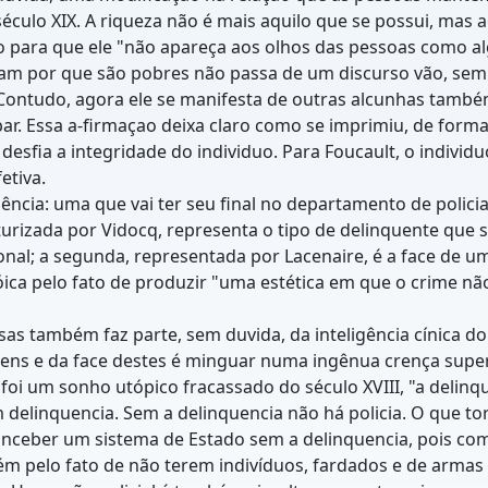
éculo XIX. A riqueza não é mais aquilo que se possui, mas a
to para que ele "não apareça aos olhos das pessoas como a
oubam por que são pobres não passa de um discurso vão, s
ontudo, agora ele se manifesta de outras alcunhas também
bar. Essa a-firmaçao deixa claro como se imprimiu, de forma
 desfia a integridade do individuo. Para Foucault, o indivi
etiva.
ência: uma que vai ter seu final no departamento de policia
aturizada por Vidocq, representa o tipo de delinquente que
ional; a segunda, representada por Lacenaire, é a face de 
óica pelo fato de produzir "uma estética em que o crime nã
sas também faz parte, sem duvida, da inteligência cínica d
s e da face destes é minguar numa ingênua crença superfic
foi um sonho utópico fracassado do século XVIII, "a delinq
elinquencia. Sem a delinquencia não há policia. O que torn
nceber um sistema de Estado sem a delinquencia, pois como s
bém pelo fato de não terem indivíduos, fardados e de armas