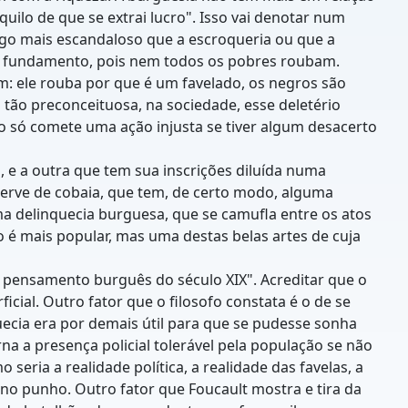
quilo de que se extrai lucro". Isso vai denotar num
lgo mais escandaloso que a escroqueria ou que a
em fundamento, pois nem todos os pobres roubam.
: ele rouba por que é um favelado, os negros são
 tão preconceituosa, na sociedade, esse deletério
duo só comete uma ação injusta se tiver algum desacerto
, e a outra que tem sua inscrições diluída numa
 serve de cobaia, que tem, de certo modo, alguma
uma delinquecia burguesa, que se camufla entre os atos
o é mais popular, mas uma destas belas artes de cuja
o pensamento burguês do século XIX". Acreditar que o
ial. Outro fator que o filosofo constata é o de se
uecia era por demais útil para que se pudesse sonha
a a presença policial tolerável pela população se não
eria a realidade política, a realidade das favelas, a
 no punho. Outro fator que Foucault mostra e tira da