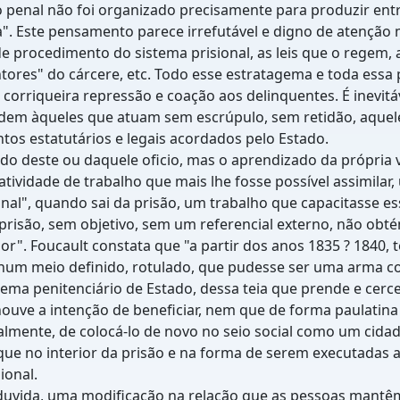
ho penal não foi organizado precisamente para produzir en
. Este pensamento parece irrefutável e digno de atenção m
procedimento do sistema prisional, as leis que o regem, a
ntores" do cárcere, etc. Todo esse estratagema e toda ess
s corriqueira repressão e coação aos delinquentes. É inevit
 ordem àqueles que atuam sem escrúpulo, sem retidão, aqu
ntos estatutários e legais acordados pelo Estado.
do deste ou daquele oficio, mas o aprendizado da própria vi
atividade de trabalho que mais lhe fosse possível assimila
l", quando sai da prisão, um trabalho que capacitasse es
prisão, sem objetivo, sem um referencial externo, não obté
or". Foucault constata que "a partir dos anos 1835 ? 1840,
 num meio definido, rotulado, que pudesse ser uma arma co
tema penitenciário de Estado, dessa teia que prende e cerce
houve a intenção de beneficiar, nem que de forma paulatina
nalmente, de colocá-lo de novo no seio social como um cidad
ue no interior da prisão e na forma de serem executadas a
ional.
 duvida, uma modificação na relação que as pessoas mantê