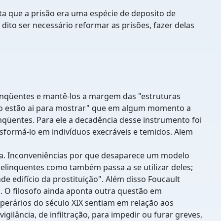
ta que a prisão era uma espécie de deposito de
dito ser necessário reformar as prisões, fazer delas
inqüentes e mantê-los a margem das "estruturas
nção estão ai para mostrar" que em algum momento a
nqüentes. Para ele a decadência desse instrumento foi
nsformá-lo em indivíduos execráveis e temidos. Alem
tema. Inconveniências por que desaparece um modelo
delinquentes como também passa a se utilizar deles;
de edifício da prostituição". Além disso Foucault
l. O filosofo ainda aponta outra questão em
operários do século XIX sentiam em relação aos
gilância, de infiltração, para impedir ou furar greves,