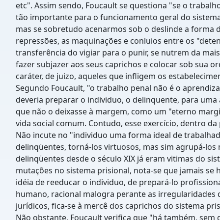
etc". Assim sendo, Foucault se questiona "se o trabal
tão importante para o funcionamento geral do sistema"
mas se sobretudo acenarmos sob o deslinde a forma de 
repressões, as maquinações e conluios entre os "dete
transferência do vigiar para o punir, se nutrem da mai
fazer subjazer aos seus caprichos e colocar sob sua
caráter, de juizo, aqueles que infligem os estabelecime
Segundo Foucault, "o trabalho penal não é o aprendiza
deveria preparar o individuo, o delinquente, para uma 
que não o deixasse à margem, como um "eterno margina
vida social comum. Contudo, esse exercício, dentro da 
Não incute no "individuo uma forma ideal de trabalhad
delinqüentes, torná-los virtuosos, mas sim agrupá-los
delinqüentes desde o século XIX já eram vitimas do sis
mutações no sistema prisional, nota-se que jamais se 
idéia de reeducar o individuo, de prepará-lo profissio
humano, racional malogra perante as irregularidades q
jurídicos, fica-se à mercê dos caprichos do sistema pris
Não obstante, Foucault verifica que "há também, sem