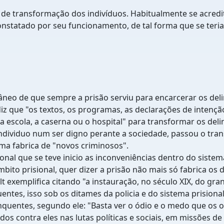
o de transformação dos indivíduos. Habitualmente se acredi
nstatado por seu funcionamento, de tal forma que se teria 
neo de que sempre a prisão serviu para encarcerar os del
e diz que "os textos, os programas, as declarações de inte
 escola, a caserna ou o hospital" para transformar os deli
 individuo num ser digno perante a sociedade, passou o tra
ma fabrica de "novos criminosos".
ional que se teve inicio as inconveniências dentro do sis
to prisional, quer dizer a prisão não mais só fabrica os 
t exemplifica citando "a instauração, no século XIX, do gran
entes, isso sob os ditames da policia e do sistema prisiona
inquentes, segundo ele: "Basta ver o ódio e o medo que os 
 contra eles nas lutas políticas e sociais, em missões de vi