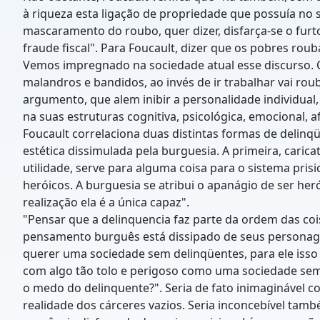
à riqueza esta ligação de propriedade que possuía no s
mascaramento do roubo, quer dizer, disfarça-se o fur
fraude fiscal". Para Foucault, dizer que os pobres r
Vemos impregnado na sociedade atual esse discurso. C
malandros e bandidos, ao invés de ir trabalhar vai rou
argumento, que alem inibir a personalidade individual,
na suas estruturas cognitiva, psicológica, emocional, af
Foucault correlaciona duas distintas formas de delinqü
estética dissimulada pela burguesia. A primeira, caric
utilidade, serve para alguma coisa para o sistema pris
heróicos. A burguesia se atribui o apanágio de ser her
realização ela é a única capaz".
"Pensar que a delinquencia faz parte da ordem das coi
pensamento burguês está dissipado de seus personagen
querer uma sociedade sem delinqüentes, para ele isso 
com algo tão tolo e perigoso como uma sociedade sem d
o medo do delinquente?". Seria de fato inimaginável co
realidade dos cárceres vazios. Seria inconcebível tam