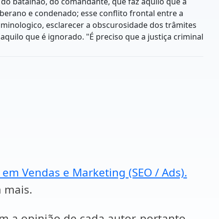
 do batalhão, do comandante, que faz aquilo que a
oberano e condenado; esse conflito frontal entre a
riminologico, esclarecer a obscurosidade dos trâmites
aquilo que é ignorado. "É preciso que a justiça criminal
a em Vendas e Marketing (SEO / Ads).
a mais.
em a opinião de cada autor, portanto,