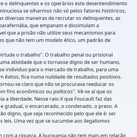
tre o delinquentes e os operários este desentendimento
inuciosa se olharmos não só pelos fatores históricos,
s diversas maneiras de recrutar os delinquentes, as
a parafernália, que empanam e dissimulam a
ável que a prisão não utilize seus mecanismos para
eles que não tem um modelo ético, um padrão de
rtude o trabalho". O trabalho penal ou prisional
r, uma atividade que o tornasse digno de ser humano,
se individuo para o mercado de trabalho, para uma
m êxitos, fica numa nulidade de resultados positivos.
 tornou-se claro que não se procurava reeducar os
m fins econômicos ou políticos". Vê-se aí que os
ia a liberdade. Nesse raio-X que Foucault faz das
 e gradual, o encarcerado, o condenado, o preso. A
ão digno, que seja reconhecido pelo que ele é: ser
s leis. Uma vez que se sucumbe aos ilegalismos
m com a riqueza. A burguesia não tem mais em relação