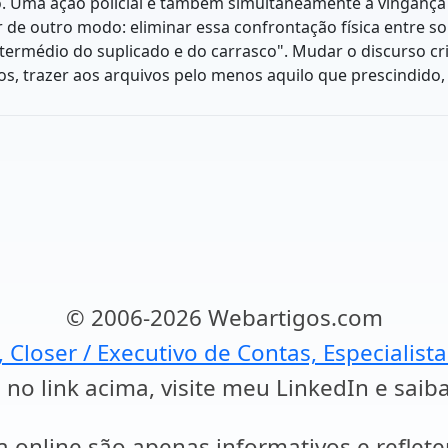
ão. Uma ação policial é também simultaneamente a vingança
ir de outro modo: eliminar essa confrontação física entre s
intermédio do suplicado e do carrasco". Mudar o discurso c
os, trazer aos arquivos pelo menos aquilo que prescindido, 
© 2006-2026 Webartigos.com
, Closer / Executivo de Contas, Especialist
 no link acima, visite meu LinkedIn e saib
a online são apenas informativos e reflet