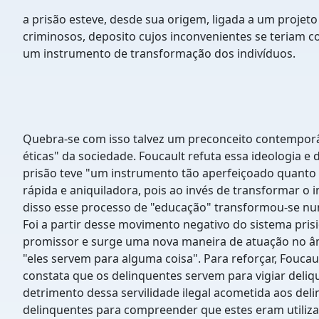
a prisão esteve, desde sua origem, ligada a um projet
criminosos, deposito cujos inconvenientes se teriam co
um instrumento de transformação dos indivíduos.
Quebra-se com isso talvez um preconceito contemporâ
éticas" da sociedade. Foucault refuta essa ideologia 
prisão teve "um instrumento tão aperfeiçoado quanto a
rápida e aniquiladora, pois ao invés de transformar o
disso esse processo de "educação" transformou-se nu
Foi a partir desse movimento negativo do sistema pris
promissor e surge uma nova maneira de atuação no âmbi
"eles servem para alguma coisa". Para reforçar, Foucaul
constata que os delinquentes servem para vigiar deliqu
detrimento dessa servilidade ilegal acometida aos del
delinquentes para compreender que estes eram utilizados