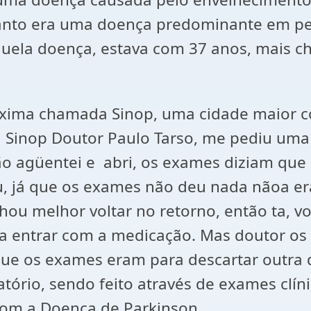
anto era uma doença predominante em pes
quela doença, estava com 37 anos, mais c
próxima chamada Sinop, uma cidade maior 
inop Doutor Paulo Tarso, me pediu uma 
ão agüentei e abri, os exames diziam que
u, já que os exames não deu nada nãoa era
ou melhor voltar no retorno, então ta, vo
ia entrar com a medicação. Mas doutor o
 que os exames eram para descartar outra
ório, sendo feito através de exames clín
 com a Doença de Parkinson.