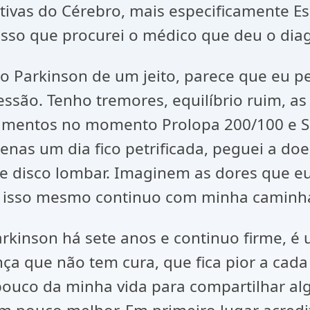
vas do Cérebro, mais especificamente Esc
sso que procurei o médico que deu o dia
o Parkinson de um jeito, parece que eu p
ssão. Tenho tremores, equilíbrio ruim, a
amentos no momento Prolopa 200/100 e Sif
penas um dia fico petrificada, peguei a d
e disco lombar. Imaginem as dores que eu
a, isso mesmo continuo com minha caminh
inson há sete anos e continuo firme, é u
ça que não tem cura, que fica pior a cad
pouco da minha vida para compartilhar a