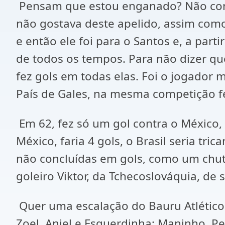
Pensam que estou enganado? Não conhec
não gostava deste apelido, assim como
e então ele foi para o Santos e, a par
de todos os tempos. Para não dizer que
fez gols em todas elas. Foi o jogador
País de Gales, na mesma competição fe
Em 62, fez só um gol contra o México,
México, faria 4 gols, o Brasil seria tr
não concluídas em gols, como um chut
goleiro Viktor, da Tchecoslováquia, d
Quer uma escalação do Bauru Atlético C
Zoel, Aniel e Esquerdinha; Maninho, Pe