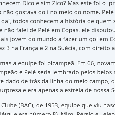
em Dico e sim Zico? Mas este foi o prim
 não gostava do i no meio do nome. Pelé 
tir daí, todos conhecem a história de quem
 não falei de Pelé em Copas, ele disputou
 mais jovem do mundo a fazer um gol em C
z 3 na França e 2 na Suécia, com direito
 mas a equipe foi bicampeã. Em 66, novam
icampeão e Pelé seria lembrado pelos belos
e dado de trás da linha do meio campo, 
e surpresa e era apenas a estréia de noss
lube (BAC), de 1953, equipe que viu nascer
lé(que era número 8), Miro, Pérsio e Lelec