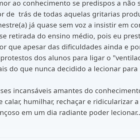
or ao conhecimento se predispos a não só
r de trás de todas aquelas gritarias prod
tre(a) já quase sem voz a insistir em com
sse retirada do ensino médio, pois eu pr
or que apesar das dificuldades ainda e p
rotestos dos alunos para ligar o "ventila
is do que nunca decidido a lecionar par
sses incansáveis amantes do conhecimento
 calar, humilhar, rechaçar e ridicularizar a
nçoso em um dia radiante poder lecionar..