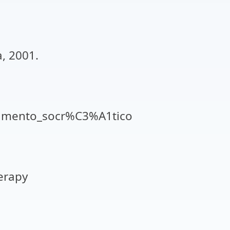
a, 2001.
onamento_socr%C3%A1tico
erapy