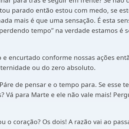
har para trás e seguir em frente? Se não
estou parado então estou com medo, se e
nada mais é que uma sensação. É esta sen
“perdendo tempo” na verdade estamos é s
 e encurtado conforme nossas ações então
ternidade ou do zero absoluto.
Páre de pensar e o tempo para. Se esse t
? Vá para Marte e ele não vale mais! Perg
 ou o coração? Os dois! A razão vai ao pas