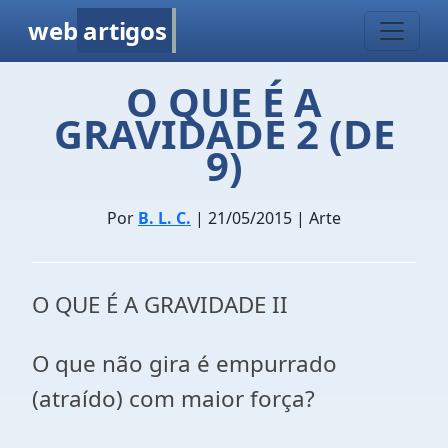
web
artigos
O QUE É A
GRAVIDADE 2 (DE
9)
Por
B. L. C.
| 21/05/2015 | Arte
O QUE É A GRAVIDADE II
O que não gira é empurrado
(atraído) com maior força?