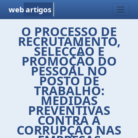
web
artigos
O PROCESSO DE
RECRUTAMENTO,
SELECÇÃO E
PROMOÇÃO DO
PESSOAL NO
POSTO DE
TRABALHO:
MEDIDAS
PREVENTIVAS
CONTRA A
CORRUPÇÃO NAS