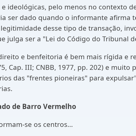
" e ideológicas, pelo menos no contexto d
iria ser dado quando o informante afirm
legitimidade desse tipo de transação, in
 julga ser a "Lei do Código do Tribunal de
ireito e benfeitoria é bem mais rígida e r
75, Cap. III; CNBB, 1977, pp. 202) e muito
ios das "frentes pioneiras" para expulsar
ias.
ado de Barro Vermelho
ormam-se os centros...