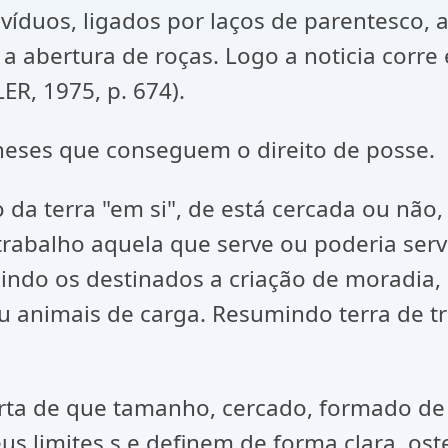
divíduos, ligados por laços de parentesco
am a abertura de roças. Logo a noticia corre
R, 1975, p. 674).
neses que conseguem o direito de posse.
a terra "em si", de está cercada ou não, 
balho aquela que serve ou poderia servir
uindo os destinados a criação de moradia
u animais de carga. Resumindo terra de t
rta de que tamanho, cercado, formado de 
eus limites s e definem de forma clara, o